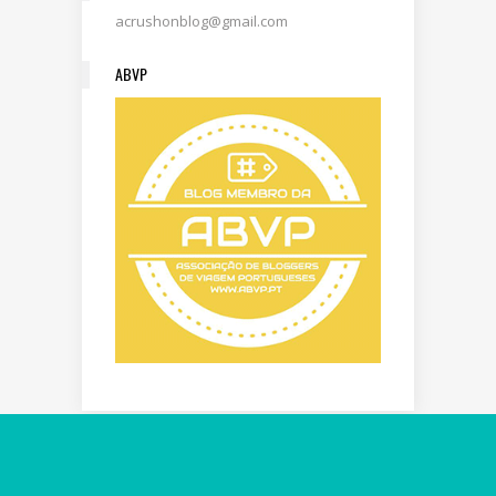
acrushonblog@gmail.com
ABVP