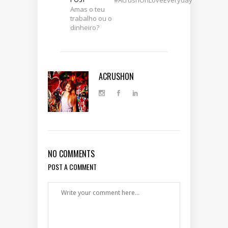
#AcrushOnLoveEveryday
Amas o teu
trabalho ou o
dinheiro?
ACRUSHON
NO COMMENTS
POST A COMMENT