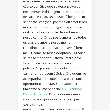
efectivamente ser uma parte do nosso
código genético que se desenvolve por
nove meses e dá origem a um bebé real
de carne e osso. Os nossos filhos podem
ser obras, criações, poemas ou produções
musicais. Podem ser algo em que somos
realmente bons e onde depositamos o
nosso cunho. Onde nos esmeramos todos
os dias e damos o nosso melhor.
Este filho nasceu por acaso. Nem é bem
meu. É como se fosse adoptado. Ou como
se fosse madrinha. Estava um dia pelo
facebook e foi-me sugerido uma
publicação patrocinada onde poderia
ganhar uma viagem à Suíça. Ora quem me
acompanha sabe que nunca perco uma
oportunidade destas. O desafio era dar
um nome a uma peça da
FGV- Exclusive
Design Furniture
. Dos dez nomes mais
votados, a empresa escolheria o que
gostava mais.
Por momentos voltei a ser copywriter e fiz