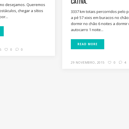
CATIVA.
omo desejamos. Queremos
stáculos, chegar a sítios
3337 km totais percorridos pelo 
or...
a pé 57 xixis em buracos no chão 
dormir no chão 6 noites a dormir
autocarro 1 noite...
READ MORE
5
0
0
29 NOVEMBRO, 2015
0
4