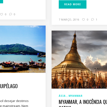
READ MORE
0
0
7 MARÇO, 2016
0
1
QUIPÉLAGO
ÁSIA
MYANMAR
MYANMAR, A INOCÊNCIA Q
il desejar destinos
s e mainstream. Nem