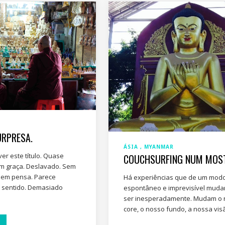
URPRESA.
ÁSIA
MYANMAR
er este título. Quase
COUCHSURFING NUM MOST
em graça. Deslavado. Sem
uem pensa. Parece
Há experiências que de um mod
É sentido. Demasiado
espontâneo e imprevisível mud
ser inesperadamente. Mudam o
core, o nosso fundo, a nossa visã