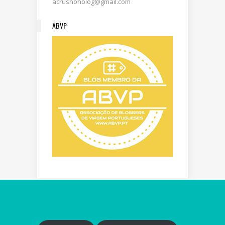
acrushonblog@gmail.com
ABVP