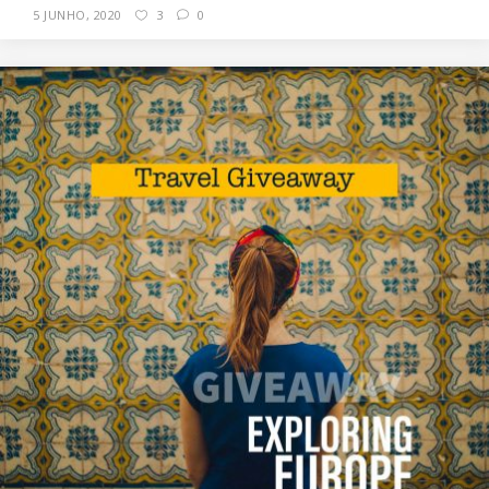
5 JUNHO, 2020
3
0